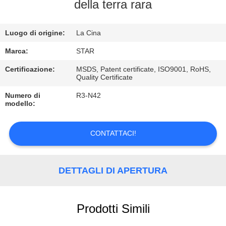
CONTROLLO
della terra rara
DI
Luogo di origine:
La Cina
QUALITÀ
Marca:
STAR
CONTATTICI
Certificazione:
MSDS, Patent certificate, ISO9001, RoHS,
Quality Certificate
Numero di
R3-N42
NOTIZIE
modello:
CASI
CONTATTACI!
DETTAGLI DI APERTURA
Prodotti Simili