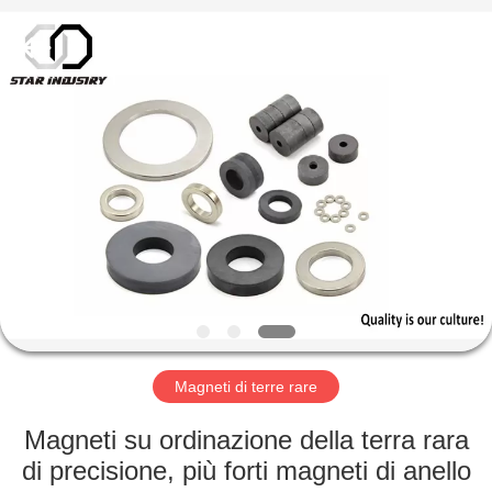
magnete
fornitore.
Copyright
©
2020
-
2021
magnetsassembly.com.
CASA
All
Rights
Reserved.
PRODOTTI
CIRCA
NOI
GIRO
DELLA
Magneti di terre rare
FABBRICA
Magneti su ordinazione della terra rara
di precisione, più forti magneti di anello