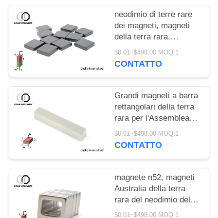
neodimio di terre rare
dei magneti, magneti
della terra rara,
magneti della terra rara
$0.01~$498.00 MOQ:1
n52
CONTATTO
Grandi magneti a barra
rettangolari della terra
rara per l'Assemblea
componente industriale
$0.01~$498.00 MOQ:1
CONTATTO
magnete n52, magneti
Australia della terra
rara del neodimio della
terra rara
$0.01~$498.00 MOQ:1