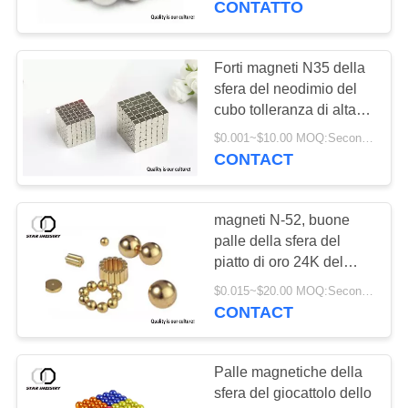
CONTATTO
17
Magneti svasati del
Forti magneti N35 della
sfera del neodimio del
foro
cubo tolleranza di alta
precisione di 5 x di 5 x di
$0.001~$10.00 MOQ:Secondo rivestimento e l'imballaggio di superficie
5mm
CONTACT
magneti N-52, buone
22
palle della sfera del
piatto di oro 24K del
Magnete di ferrite
magnete del
$0.015~$20.00 MOQ:Secondo il diametro della sfera, il rivestimento di superficie e l'imballaggio
rivestimento N52 dell'oro
CONTACT
le più forti
Palle magnetiche della
sfera del giocattolo dello