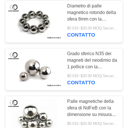
Diametro di palle
magnetico rotondo della
24
sfera 8mm con la
superficie colorata del
$0.015~$20.00 MOQ:Secondo il diametro della sfera, finisca rivestito e l'imballaggio
Magneti su misura
rivestimento del Ni
CONTATTO
Grado sferico N35 dei
magneti del neodimio da
1 pollice con la
certificazione di RoHS
17
$0.015~$20.00 MOQ:Secondo il diametro della sfera, placcato ed imballare
CONTATTO
magneti ad alta
temperatura
Palle magnetiche della
sfera di NdFeB con la
dimensione su misura
D50mm massima del
$0.015~$20.00 MOQ:Secondo il diametro, la placcatura e l'imballaggio della sfera
piatto di NiCUNi