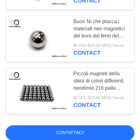
CONTACT
magnete del vaso
Buon Ni che placca i
materiali neo magnetici
del boro del ferro del
neodimio della sfera
$0.015~$20.00 MOQ:Secondo il diametro, il rivestimento e l'imballaggio della sfera
N52
CONTACT
20
Strati magnetici
Piccoli magneti della
sfera di colori differenti,
flessibili
neodimio 216 palle
magnetiche
$0.001~$10.00 MOQ:Secondo rivestimento e l'imballaggio di superficie
CONTACT
CONTATTACI!