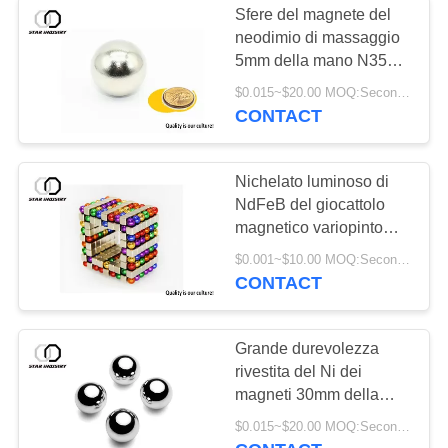
Sfere del magnete del
Palle magnetiche
neodimio di massaggio
5mm della mano N35
della sfera
per industria medica
$0.015~$20.00 MOQ:Secondo il diametro della sfera, rivestito di superficie ed il pacchetto
CONTACT
Nichelato luminoso di
NdFeB del giocattolo
16
magnetico variopinto
Magneti del grado
delle sfere per i bambini
$0.001~$10.00 MOQ:Secondo rivestimento e l'imballaggio di superficie
CONTACT
medico
Grande durevolezza
rivestita del Ni dei
magneti 30mm della
sfera del neodimio
19
$0.015~$20.00 MOQ:Secondo il diametro, la placcatura e l'imballaggio della sfera
doppia alta