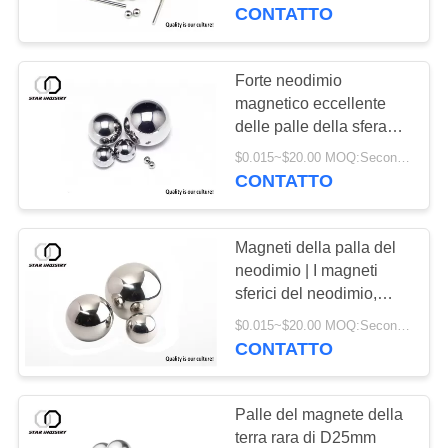
CONTROLLO
macchinario
CONTATTO
dell'hardware
DI
QUALITÀ
Forte neodimio
24
magnetico eccellente
magneti al neodimio
delle palle della sfera
CONTATTICI
N38 multifunzionale per
grandi
$0.015~$20.00 MOQ:Secondo il diametro della sfera, rivestito di superficie ed il pacchetto
imballare
CONTATTO
NOTIZIE
Magneti della palla del
CASI
neodimio | I magneti
sferici del neodimio,
20
magnete delle palle
$0.015~$20.00 MOQ:Secondo il diametro della sfera, finisca rivestito e l'imballaggio
Estrazione
della sfera hanno reso
CONTATTO
piccolo quanto 1mm o
mineraria Rig Frame
fino a 2"
Palle del magnete della
terra rara di D25mm