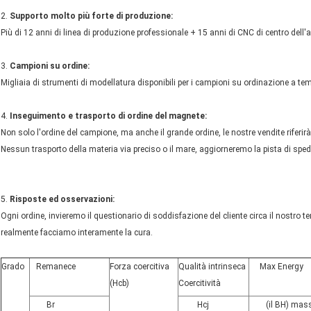
2.
Supporto molto più forte di produzione:
Più di 12 anni di linea di produzione professionale + 15 anni di CNC di centro del
3.
Campioni su ordine:
Migliaia di strumenti di modellatura disponibili per i campioni su ordinazione a temp
4.
Inseguimento e trasporto di ordine del magnete:
Non solo l'ordine del campione, ma anche il grande ordine, le nostre vendite riferir
Nessun trasporto della materia via preciso o il mare, aggiorneremo la pista di spedi
5.
Risposte ed osservazioni:
Ogni ordine, invieremo il questionario di soddisfazione del cliente circa il nostro te
realmente facciamo interamente la cura.
Grado
Remanece
Forza coercitiva
Qualità intrinseca
Max Energy
(Hcb)
Coercitività
Br
Hcj
(il BH) mas