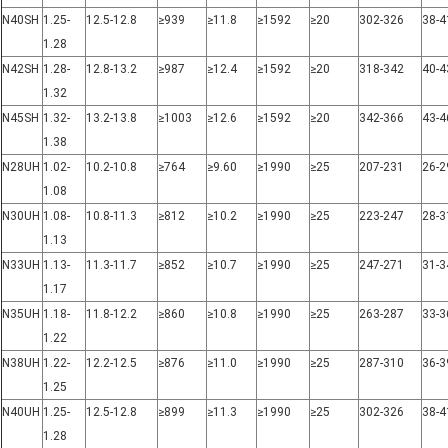
N40SH
1.25-
12.5-12.8
≥939
≥11.8
≥1592
≥20
302-326
38-4
1.28
N42SH
1.28-
12.8-13.2
≥987
≥12.4
≥1592
≥20
318-342
40-4
1.32
N45SH
1.32-
13.2-13.8
≥1003
≥12.6
≥1592
≥20
342-366
43-4
1.38
N28UH
1.02-
10.2-10.8
≥764
≥9.60
≥1990
≥25
207-231
26-2
1.08
N30UH
1.08-
10.8-11.3
≥812
≥10.2
≥1990
≥25
223-247
28-3
1.13
N33UH
1.13-
11.3-11.7
≥852
≥10.7
≥1990
≥25
247-271
31-3
1.17
N35UH
1.18-
11.8-12.2
≥860
≥10.8
≥1990
≥25
263-287
33-3
1.22
N38UH
1.22-
12.2-12.5
≥876
≥11.0
≥1990
≥25
287-310
36-3
1.25
N40UH
1.25-
12.5-12.8
≥899
≥11.3
≥1990
≥25
302-326
38-4
1.28