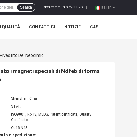
Richiedere un preventivo
Search
|
Italian
 QUALITÀ
CONTATTICI
NOTIZIE
CASI
 Rivestito Del Neodimio
to i magneti speciali di Ndfeb di forma
o
Shenzhen, Cina
STAR
ISO9001, RoHS, MSDS, Patent certificate, Quality
Certificate
Cu18-N45
nto e spedizione: