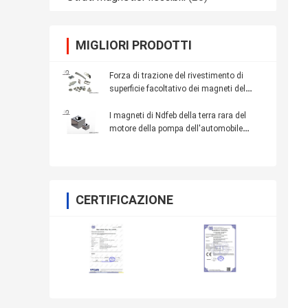
MIGLIORI PRODOTTI
Forza di trazione del rivestimento di
superficie facoltativo dei magneti del
taglio di abitudine del grado N42 forte
I magneti di Ndfeb della terra rara del
motore della pompa dell'automobile
hanno personalizzato il tempo di impiego
lungo di altezza
CERTIFICAZIONE