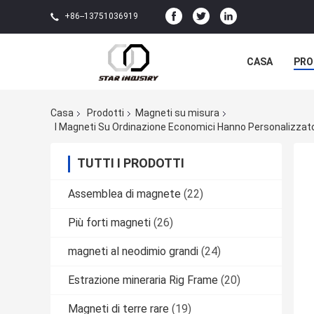
+86--13751036919
CASA
PRO
Casa
Prodotti
Magneti su misura
I Magneti Su Ordinazione Economici Hanno Personalizzato 
TUTTI I PRODOTTI
Assemblea di magnete
(22)
Più forti magneti
(26)
magneti al neodimio grandi
(24)
Estrazione mineraria Rig Frame
(20)
Magneti di terre rare
(19)