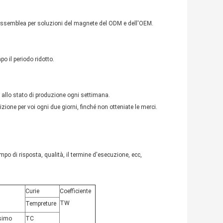
l'assemblea per soluzioni del magnete del ODM e dell'OEM.
o il periodo ridotto.
à allo stato di produzione ogni settimana.
zione per voi ogni due giorni, finché non otteniate le merci.
mpo di risposta, qualità, il termine d'esecuzione, ecc,
Curie
Coefficiente
TW
Tempreture
simo
TC