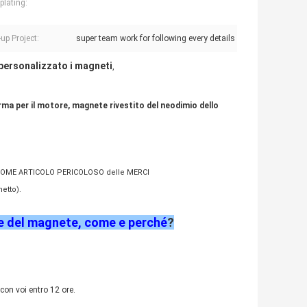
plating:
up Project:
super team work for following every details
ersonalizzato i magneti
,
rma per il motore, magnete rivestito del neodimio dello
I COME ARTICOLO PERICOLOSO delle MERCI
etto).
ne
del magnete, come e perché
?
con voi entro 12 ore.