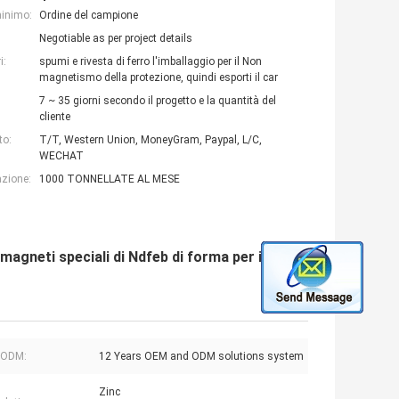
minimo:
Ordine del campione
Negotiable as per project details
i:
spumi e rivesta di ferro l'imballaggio per il Non
magnetismo della protezione, quindi esporti il car
7 ~ 35 giorni secondo il progetto e la quantità del
cliente
to:
T/T, Western Union, MoneyGram, Paypal, L/C,
WECHAT
azione:
1000 TONNELLATE AL MESE
agneti speciali di Ndfeb di forma per il
 ODM:
12 Years OEM and ODM solutions system
Zinc