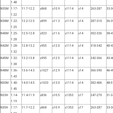
1.48
N35M
1.17-
11.7-12.2
≥868
≥10.9
≥1114
≥14
263-287
33-3
1.22
N38M
1.22-
12.2-12.5
≥899
≥11.3
≥1114
≥14
287-310
36-3
1.25
N40M
1.25-
12.5-12.8
≥923
≥11.6
≥1114
≥14
302-326
38-4
1.28
N42M
1.28-
12.8-13.2
≥955
≥12.0
≥1114
≥14
318-342
40-4
1.32
N45M
1.32-
13.2-13.8
≥995
≥12.5
≥1114
≥14
342-366
43-4
1.38
N48M
1.36-
13.6-14.3
≥1027
≥12.9
≥1114
≥14
366-390
46-4
1.43
N50M
1.40-
14.0-14.5
≥1033
≥13.0
≥1114
≥14
382-406
48-5
1.45
N33H
1.14-
11.4-11.9
≥836
≥10.5
≥1353
≥17
247-270
31-3
1.19
N35H
1.17-
11.7-12.2
≥868
≥10.9
≥1353
≥17
263-287
33-3