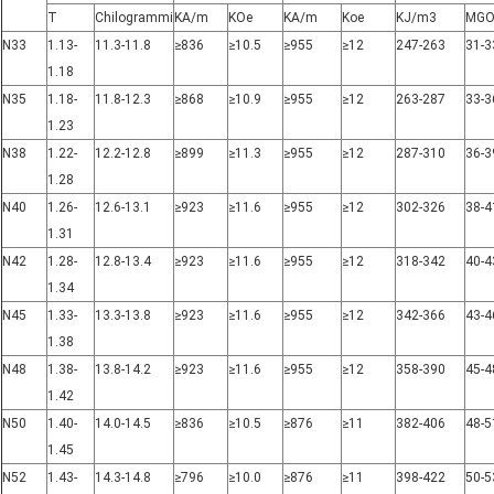
T
Chilogrammi
KA/m
KOe
KA/m
Koe
KJ/m3
MGO
N33
1.13-
11.3-11.8
≥836
≥10.5
≥955
≥12
247-263
31-3
1.18
N35
1.18-
11.8-12.3
≥868
≥10.9
≥955
≥12
263-287
33-3
1.23
N38
1.22-
12.2-12.8
≥899
≥11.3
≥955
≥12
287-310
36-3
1.28
N40
1.26-
12.6-13.1
≥923
≥11.6
≥955
≥12
302-326
38-4
1.31
N42
1.28-
12.8-13.4
≥923
≥11.6
≥955
≥12
318-342
40-4
1.34
N45
1.33-
13.3-13.8
≥923
≥11.6
≥955
≥12
342-366
43-4
1.38
N48
1.38-
13.8-14.2
≥923
≥11.6
≥955
≥12
358-390
45-4
1.42
N50
1.40-
14.0-14.5
≥836
≥10.5
≥876
≥11
382-406
48-5
1.45
N52
1.43-
14.3-14.8
≥796
≥10.0
≥876
≥11
398-422
50-5