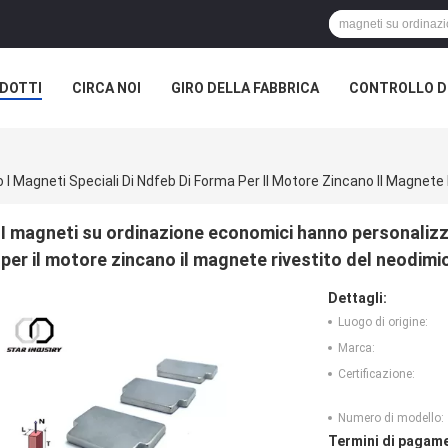
DOTTI
CIRCA NOI
GIRO DELLA FABBRICA
CONTROLLO DI
I Magneti Speciali Di Ndfeb Di Forma Per Il Motore Zincano Il Magnete
I magneti su ordinazione economici hanno personalizza
per il motore zincano il magnete rivestito del neodimi
Dettagli:
Luogo di origine:
Marca:
Certificazione:
Numero di modello:
Termini di pagame