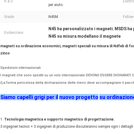
R & S:
Electro
per aiuto
Grade:
N45M
Follow-
N45 ha personalizzato i magneti
MSDS ha p
,
Evidenziare:
N45 su misura modellano il magnete
magneti su ordinazione economici, magneti speciali su misura di Ndfeb di fo
zinco
Spedizioni internazionali
I magneti che sono spediti su un volo internazionale DEVONO ESSERE DICHIARAT
(La forma pericolosa della dichiarazione delle merci deve accompagnare il pacch
Siamo capelli grigi per il
nuovo
progetto
su ordinazio
1.
Tecnologia magnetica e supporto magnetico di progettazione:
3 ingegneri tecnici + 3 ingegneri di produzione discuteranno sempre ogni i dettagli 