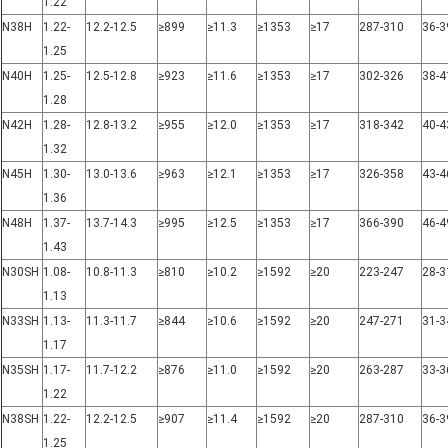
1.22
N38H
1.22-
12.2-12.5
≥899
≥11.3
≥1353
≥17
287-310
36-3
1.25
N40H
1.25-
12.5-12.8
≥923
≥11.6
≥1353
≥17
302-326
38-4
1.28
N42H
1.28-
12.8-13.2
≥955
≥12.0
≥1353
≥17
318-342
40-4
1.32
N45H
1.30-
13.0-13.6
≥963
≥12.1
≥1353
≥17
326-358
43-4
1.36
N48H
1.37-
13.7-14.3
≥995
≥12.5
≥1353
≥17
366-390
46-4
1.43
N30SH
1.08-
10.8-11.3
≥810
≥10.2
≥1592
≥20
223-247
28-3
1.13
N33SH
1.13-
11.3-11.7
≥844
≥10.6
≥1592
≥20
247-271
31-3
1.17
N35SH
1.17-
11.7-12.2
≥876
≥11.0
≥1592
≥20
263-287
33-3
1.22
N38SH
1.22-
12.2-12.5
≥907
≥11.4
≥1592
≥20
287-310
36-3
1.25