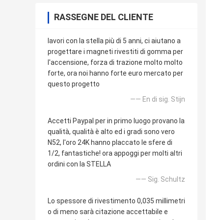
RASSEGNE DEL CLIENTE
lavori con la stella più di 5 anni, ci aiutano a
progettare i magneti rivestiti di gomma per
l'accensione, forza di trazione molto molto
forte, ora noi hanno forte euro mercato per
questo progetto
—— En di sig. Stijn
Accetti Paypal per in primo luogo provano la
qualità, qualità è alto ed i gradi sono vero
N52, l'oro 24K hanno placcato le sfere di
1/2, fantastiche! ora appoggi per molti altri
ordini con la STELLA
—— Sig. Schultz
Lo spessore di rivestimento 0,035 millimetri
o di meno sarà citazione accettabile e