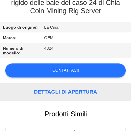
CONTROLLO
rigido delle baie del caso 24 di Chia
Coin Mining Rig Server
DI
QUALITÀ
Luogo di origine:
La Cina
CONTATTICI
Marca:
OEM
Numero di
4324
modello:
NOTIZIE
CONTATTACI!
CASI
DETTAGLI DI APERTURA
Prodotti Simili