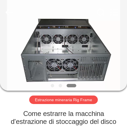
magnete
fornitore.
Copyright
©
2020
-
2021
magnetsassembly.com.
CASA
All
Rights
Reserved.
PRODOTTI
CIRCA
NOI
GIRO
DELLA
Estrazione mineraria Rig Frame
FABBRICA
Come estrarre la macchina
d'estrazione di stoccaggio del disco