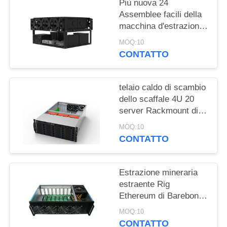
Più nuova 24
Assemblee facili della
macchina d'estrazione
della moneta di Rig
MOQ:10
Frame Open Air Chia di
CONTATTO
estrazione mineraria di
HDDs
telaio caldo di scambio
dello scaffale 4U 20
server Rackmount di
stoccaggio del telaio
MOQ:10
del server della cassa
CONTATTO
del server delle baie
Estrazione mineraria
estraente Rig
Ethereum di Barebone
Bitcoin del server del
MOQ:10
server 8GPU della
CONTATTO